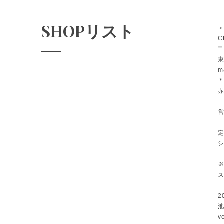
SHOPリスト
＜
C
〒
東
m
営
シ
※
ス
2
v