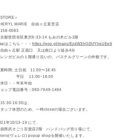
STORE＞
HERYL MARIE 自由ヶ丘直営店
158-0083
京都世田谷区奥沢6-33-14 もみの木ビル1階
apはこちら・・・
https://goo.gl/maps/EzdW3hQ2hfYhxUEe9
＊自由ヶ丘駅 正面口 又は南口より徒歩4分
赤レンガビルの１階通り沿いの、パステルグリーンの外観です。
業時間: 土日祝 11:00〜18:45
平日 11:00~18:00
定休日・・年末年始
ョップ電話番号：080-7649-1494
15:30-16:30は、
タッフ休憩のため、一時closeの場合ございます。
021年10/13-19 にて、
池袋西武そごう百貨店2階 ハンドバッグ売り場にて、
elero(ヴェレロ) popup shopを開催いたします。