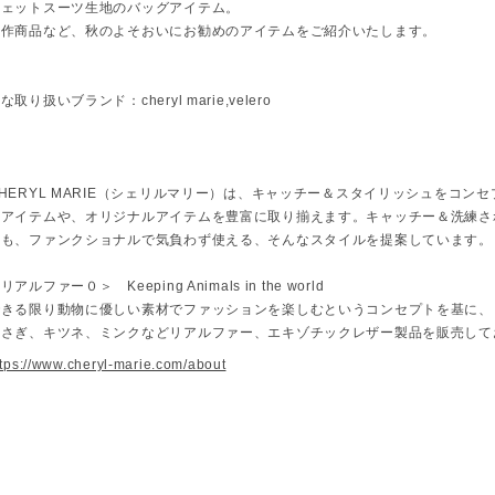
ウェットスーツ生地のバッグアイテム。
新作商品など、秋のよそおいにお勧めのアイテムをご紹介いたします。
な取り扱いブランド：cheryl marie,velero
HERYL MARIE（シェリルマリー）は、キャッチー＆スタイリッシュをコ
たアイテムや、オリジナルアイテムを豊富に取り揃えます。キャッチー＆洗練さ
らも、ファンクショナルで気負わず使える、そんなスタイルを提案しています。
リアルファー０＞ Keeping Animals in the world
できる限り動物に優しい素材でファッションを楽しむというコンセプトを基に、
うさぎ、キツネ、ミンクなどリアルファー、エキゾチックレザー製品を販売して
ttps://www.cheryl-marie.com/about