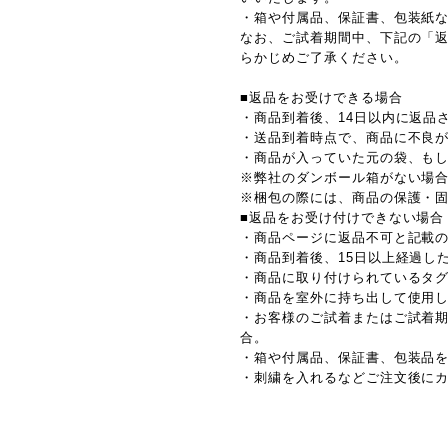
・箱や付属品、保証書、包装紙
なお、ご試着期間中、下記の「
らかじめご了承ください。
■返品をお受けできる場合
・商品到着後、14日以内に返品
・送品到着時点で、商品に不良
・商品が入っていた元の袋、も
※弊社のダンボール箱がない場
※梱包の際には、商品の保護・
■返品をお受け付けできない場合
・商品ページに返品不可と記載
・商品到着後、15日以上経過し
・商品に取り付けられているタ
・商品を室外に持ち出して使用
・お客様のご試着またはご試着
合。
・箱や付属品、保証書、包装品
・刺繍を入れるなどご注文後に