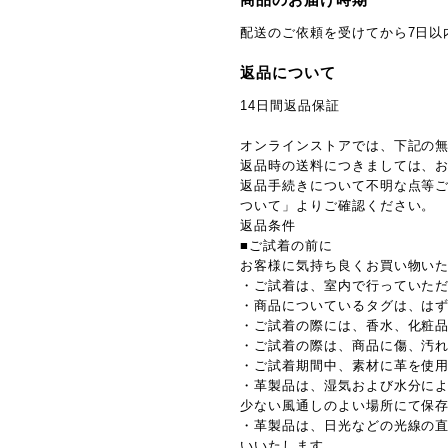
配送のご依頼を受けてから7日以
返品について
14日間返品保証
オンラインストアでは、下記の
返品時の送料につきましては、
返品手続きについて不明な点等ご
ついて」よりご確認ください。
返品条件
■ご試着の前に
お客様に気持ち良くお買い物い
・ご試着は、室内で行っていた
・商品についているタグは、は
・ご試着の際には、香水、化粧
・ご試着の際は、商品に傷、汚
・ご試着期間中、素材に革を使
・革製品は、湿気および水分に
少ない風通しのよい場所にて保
・革製品は、日光などの光線の
いいたします。