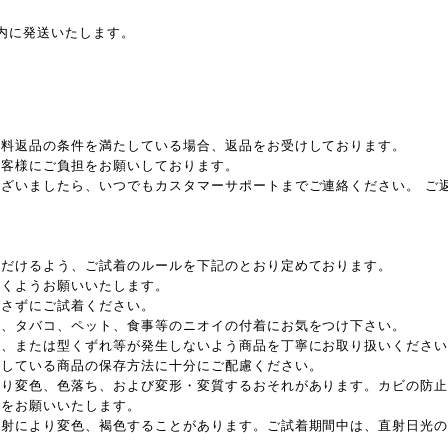
内に発送いたします。
無料返品の条件を満たしている場合、返品をお受けしております。
お客様にご負担をお願いしております。
ざいましたら、いつでもカスタマーサポートまでご連絡ください。 ご
ただけるよう、ご試着のルールを下記のとおり定めております。
だくようお願いいたします。
ずさずにご試着ください。
品、タバコ、ペット、食事等のニオイの付着にお気をつけ下さい。
れ、または型くずれ等が発生しないよう商品を丁寧にお取り扱いくださ
用している商品の保存方法に十分にご配慮ください。
より変色、色落ち、および変形・変質するおそれがあります。カビの防
存をお願いいたします。
直射により変色、褐色することがあります。ご試着期間中は、直射日光