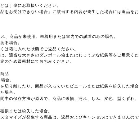
などは丁寧にお取扱いください。
返品をお受けできない場合」に該当する内容が発生した場合には返品を
され、商品が未使用、未着用または室内での試着のみの場合。
がある場合。
しくは箱に入れた状態でご返品ください。
合は、適当な大きさのダンボール箱またはじょうぶな紙袋等をご用意く
固定のため緩衝材にてお包みください。
の商品
た場合。
グを切り離したり、商品が入っていたビニールまたは紙袋を紛失した場
した場合。
期間中の保存方法が原因で、商品に破損、汚れ、しみ、変色、型くずれ
を破損または紛失した場合。
カスタマイズが発生する商品は、返品およびキャンセルはできませんの